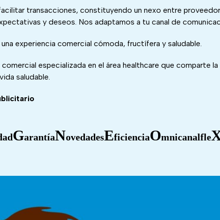
facilitar transacciones, constituyendo un nexo entre proveedo
expectativas y deseos. Nos adaptamos a tu canal de comunicac
 una experiencia comercial cómoda, fructífera y saludable.
omercial especializada en el área healthcare que comparte la f
vida saludable.
blicitario
G
N
E
O
dad
arantía
ovedades
ficiencia
mnicanal
fle